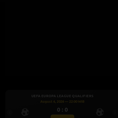
QUALIFIERS
UEFA EUROPA LEAGUE QU
:00 WIB
August 7, 2026 — 00:0
0 : 0
Previous
Ne