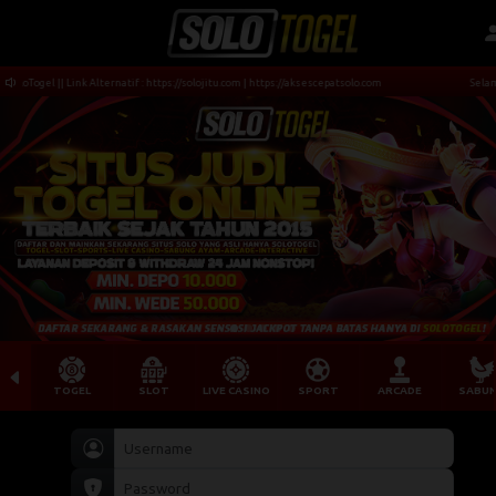
Togel || Link Alternatif : https://solojitu.com | https://aksescepatsolo.com
Selamat Dat
TOGEL
SLOT
LIVE CASINO
SPORT
ARCADE
SABU