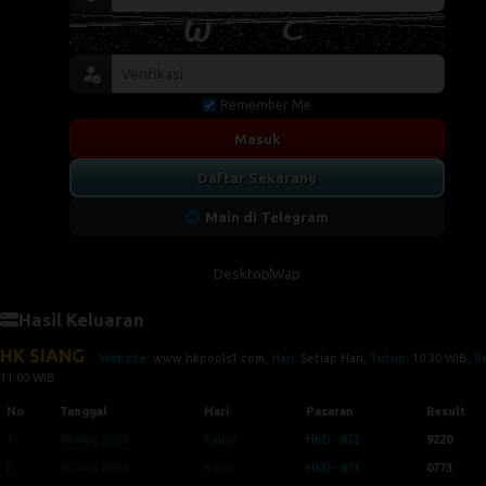
Remember Me
Masuk
Daftar Sekarang
Main di Telegram
Desktop
Wap
Hasil Keluaran
HK SIANG
Website:
www.hkpools1.com
, Hari:
Setiap Hari
, Tutup:
10:30 WIB
, R
11:00 WIB
No
Tanggal
Hari
Pasaran
Result
1
06 Aug 2026
Kamis
HKD - 872
9220
2
05 Aug 2026
Rabu
HKD - 871
0773