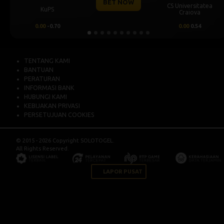
BET NOW
CS Universitatea
Red Bull Salzburg
Craiova
0.00
0.54
0.75
0.55
TENTANG KAMI
BANTUAN
PERATURAN
INFORMASI BANK
HUBUNGI KAMI
KEBIJAKAN PRIVASI
PERSETUJUAN COOKIES
© 2015 - 2026 Copyright SOLOTOGEL.
All Rights Reserved.
LAPOR PUSAT